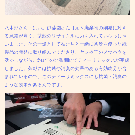
八木野さん：はい。伊藤園さんは元々廃棄物の削減に対す
る意識が高く、茶殻のリサイクルに力を入れていらっしゃ
いました。その一環として私たちと一緒に茶殻を使った紙
製品の開発に取り組んでくださり、ヤシや笹のノウハウを
活かしながら、約1年の開発期間でティーリミックスが完成
しました。茶殻には抗菌や消臭の効果のある有効成分が含
まれているので、このティーリミックスにも
抗菌・消臭の
ような効果がある
んですよ。