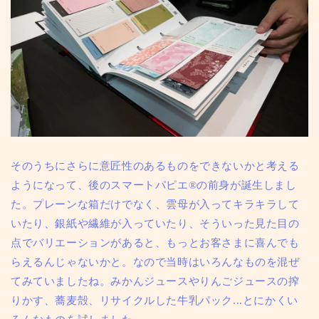
そのうちにさらに意匠性のあるものをできないかと考える
ようになって、後のスマートパピエ®の前身が誕生しまし
た。プレーンな箱だけでなく、雲母が入ってキラキラして
いたり、銀紙や繊維が入っていたり、そういった
見た目の
点でバリエーションがあると、もっとお客さまに喜んでも
らえるんじゃないかと。
なので当時はいろんなものを混ぜ
てみていましたね。
みかんジュースやりんごジュースの搾
りかす、蕎麦殻、リサイクルした牛乳パック...とにかくい