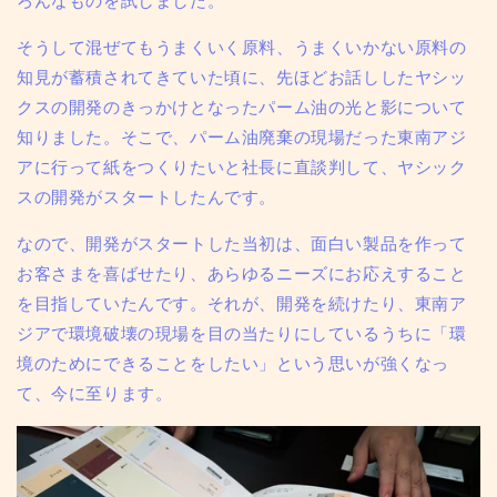
ろんなものを試しました。
そうして混ぜてもうまくいく原料、うまくいかない原料の
知見が蓄積されてきていた頃に、先ほどお話ししたヤシッ
クスの開発のきっかけとなったパーム油の光と影について
知りました。そこで、パーム油廃棄の現場だった東南アジ
アに行って紙をつくりたいと社長に直談判して、ヤシック
スの開発がスタートしたんです。
なので、開発がスタートした当初は、面白い製品を作って
お客さまを喜ばせたり、あらゆるニーズにお応えすること
を目指していたんです。それが、
開発を続けたり、東南ア
ジアで環境破壊の現場を目の当たりにしているうちに「環
境のためにできることをしたい」という思いが強くなっ
て、今に至ります。