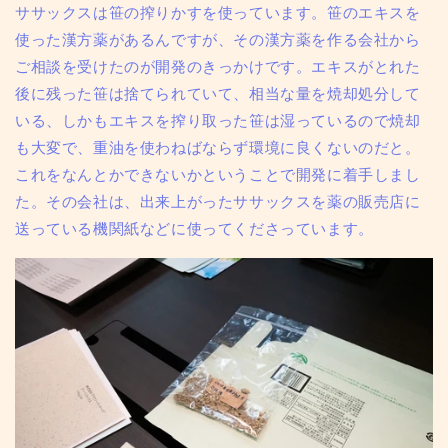
ササックスは
笹の搾りかすを使っています。
笹のエキスを
使った漢方薬があるんですが、その漢方薬を作る会社から
ご相談を受けたのが開発のきっかけです。エキスがとれた
後に残った笹は捨てられていて、相当な量を焼却処分して
いる、しかもエキスを搾り取った笹は湿っているので焼却
も大変で、重油を使わねばならず環境に良くないのだと。
これをなんとかできないかということで開発に着手しまし
た。その会社は、出来上がったササックスを薬の販売店に
送っている機関紙などに使ってくださっています。