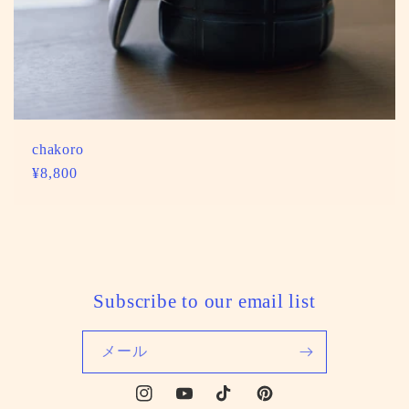
chakoro
通
¥8,800
常
価
格
Subscribe to our email list
メール
Instagram
YouTube
TikTok
Pinterest